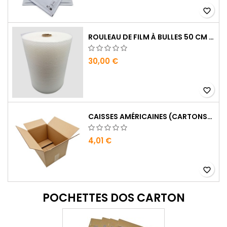
favorite_border
ROULEAU DE FILM À BULLES 50 CM X 100 MÈTRES …
30,00 €
favorite_border
CAISSES AMÉRICAINES (CARTONS) : 200 X 140 X 140 MM SIMPLE CANNELURE …
4,01 €
favorite_border
POCHETTES DOS CARTON