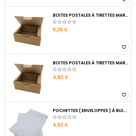
BOITES POSTALES À TIRETTES MARRONS : 200 X 140 X 75 MM PETITE CANNELURE …
6,26 €
favorite_border
BOITES POSTALES À TIRETTES MARRONS : 150 X 100 X 70 MM PETITE CANNELURE …
4,80 €
favorite_border
POCHETTES ( ENVELOPPES ) À BULLES H/8 : 260 X 360 MM EN KRAFT BLANC
4,63 €