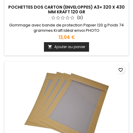
POCHETTES DOS CARTON (ENVELOPPES) A3+ 320 X 430
MM KRAFT 120 GR
(0)
Gommage avec bande de protection Papier 120 g Poids 74
grammes Kraft Idéal envoi PHOTO
13,04 €
Ajouter au panier

favorite_border